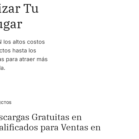
izar Tu
ugar
 los altos costos
ctos hasta los
as para atraer más
la.
ECTOS
scargas Gratuitas en
alificados para Ventas en