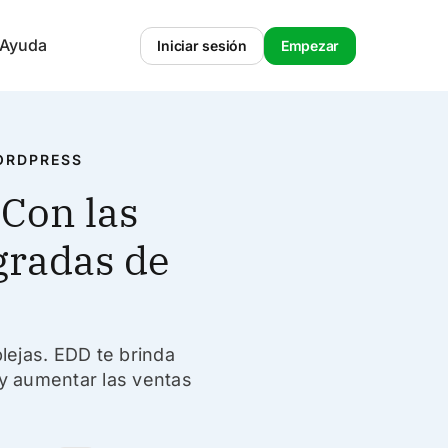
 Ayuda
Iniciar sesión
Empezar
WORDPRESS
 Con las
gradas de
lejas. EDD te brinda
y aumentar las ventas