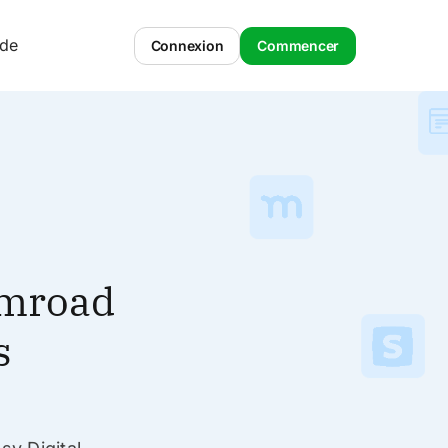
ide
Connexion
Commencer
umroad
s