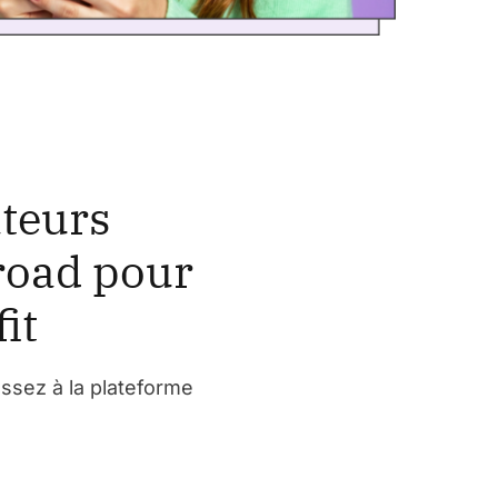
ateurs
road pour
it
assez à la plateforme