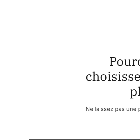
Pourq
choisiss
p
Ne laissez pas une p