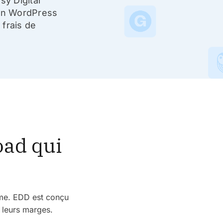
y Digital
on WordPress
 frais de
oad qui
ème. EDD est conçu
e leurs marges.