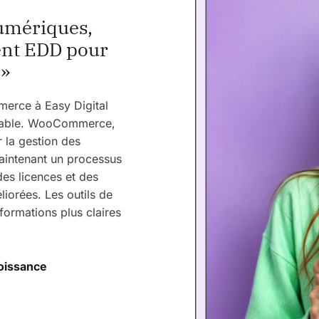
numériques,
nt EDD pour
 »
rce à Easy Digital
royable. WooCommerce,
 la gestion des
aintenant un processus
des licences et des
iorées. Les outils de
formations plus claires
roissance