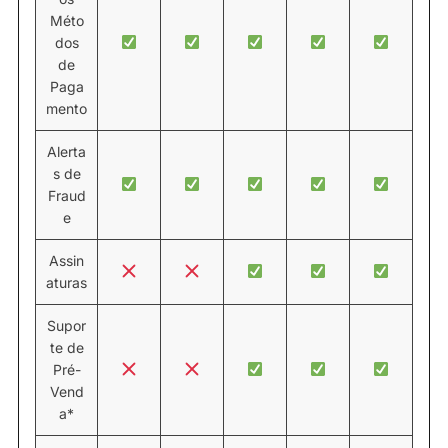
Méto
dos
de
Paga
mento
Alerta
s de
Fraud
e
Assin
aturas
Supor
te de
Pré-
Vend
a*