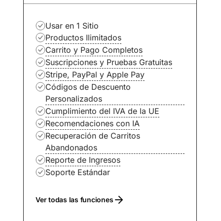
Usar en 1 Sitio
Productos Ilimitados
Carrito y Pago Completos
Suscripciones y Pruebas Gratuitas
Stripe, PayPal y Apple Pay
Códigos de Descuento
Personalizados
Cumplimiento del IVA de la UE
Recomendaciones con IA
Recuperación de Carritos
Abandonados
Reporte de Ingresos
Soporte Estándar
Ver todas las funciones