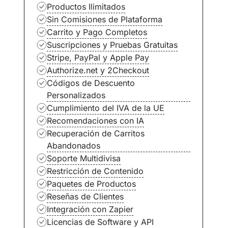
Productos Ilimitados
Sin Comisiones de Plataforma
Carrito y Pago Completos
Suscripciones y Pruebas Gratuitas
Stripe, PayPal y Apple Pay
Authorize.net y 2Checkout
Códigos de Descuento
Personalizados
Cumplimiento del IVA de la UE
Recomendaciones con IA
Recuperación de Carritos
Abandonados
Soporte Multidivisa
Restricción de Contenido
Paquetes de Productos
Reseñas de Clientes
Integración con Zapier
Licencias de Software y API