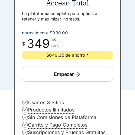
Acceso Total
La plataforma completa para optimizar,
retener y maximizar ingresos.
normalmente $999.00
349
.65
$
/ año
$649.35 de ahorro *
Empezar
Usar en 3 Sitios
Productos Ilimitados
Sin Comisiones de Plataforma
Carrito y Pago Completos
Suscripciones y Pruebas Gratuitas