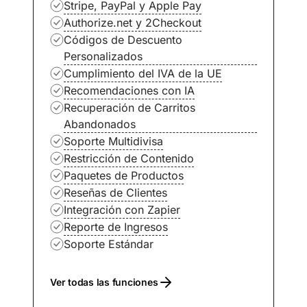
Stripe, PayPal y Apple Pay
Authorize.net y 2Checkout
Códigos de Descuento
Personalizados
Cumplimiento del IVA de la UE
Recomendaciones con IA
Recuperación de Carritos
Abandonados
Soporte Multidivisa
Restricción de Contenido
Paquetes de Productos
Reseñas de Clientes
Integración con Zapier
Reporte de Ingresos
Soporte Estándar
Ver todas las funciones