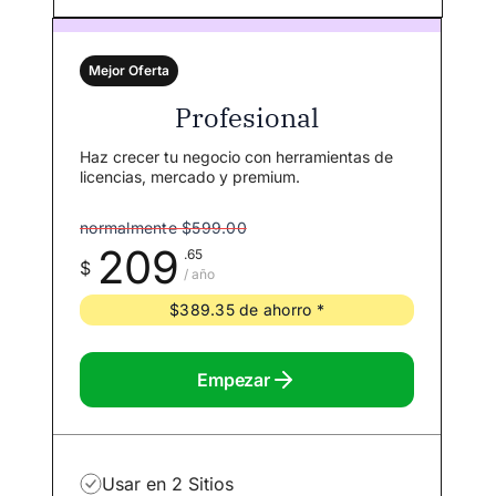
Mejor Oferta
Profesional
Haz crecer tu negocio con herramientas de
licencias, mercado y premium.
normalmente $599.00
209
.65
$
/ año
$389.35 de ahorro *
Empezar
Usar en 2 Sitios