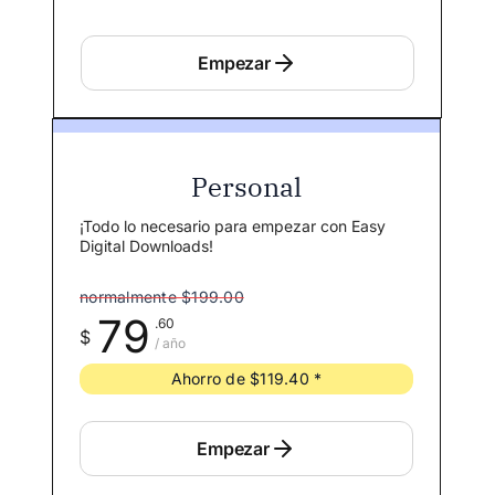
Empezar
Personal
¡Todo lo necesario para empezar con Easy
Digital Downloads!
normalmente $199.00
79
.60
$
/ año
Ahorro de $119.40 *
Empezar