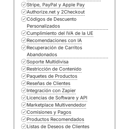
Stripe, PayPal y Apple Pay
Authorize.net y 2Checkout
Códigos de Descuento
Personalizados
Cumplimiento del IVA de la UE
Recomendaciones con IA
Recuperación de Carritos
Abandonados
Soporte Multidivisa
Restricción de Contenido
Paquetes de Productos
Reseñas de Clientes
Integración con Zapier
Licencias de Software y API
Marketplace Multivendedor
Comisiones y Pagos
Productos Recomendados
Listas de Deseos de Clientes