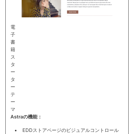
電
子
書
籍
ス
タ
ー
タ
ー
テ
ー
マ
Astraの機能：
EDDストアページのビジュアルコントロール