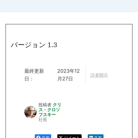
バージョン 1.3
最終更新
2023年12
読者開示
日：
月27日
投稿者
クリ
ス・クロソ
フスキー
社長
共有
ツイート
共有