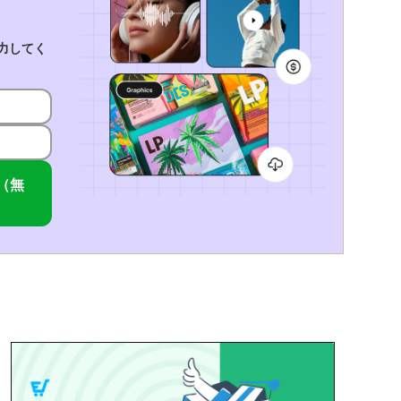
入力してく
手（無