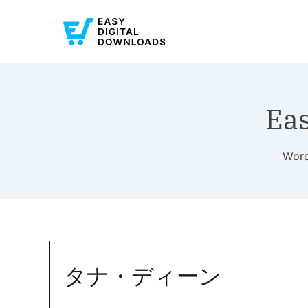
Ea
Wo
タナ・ディーン