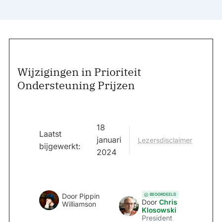
Wijzigingen in Prioriteit
Ondersteuning Prijzen
18
Laatst
januari
Lezersdisclaimer
bijgewerkt:
2024
BEOORDEELD
Door
Pippin
Door
Chris
Williamson
Klosowski
President