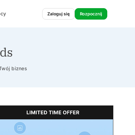
ocy
Zaloguj się
Rozpocznij
ads
Twój biznes