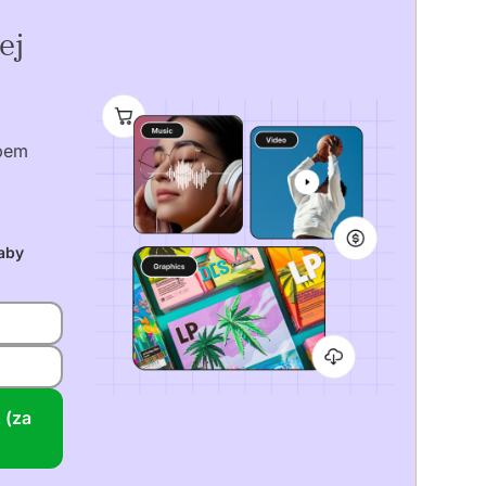
ej
epem
aby
 (za