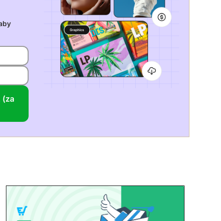
aby
 (za