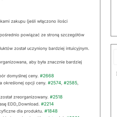
kami zakupu (jeśli włączono ilości
ezpośrednio powiązać ze stroną szczegółów
oduktów został uczyniony bardziej intuicyjnym.
rganizowana, aby była znacznie bardziej
bór domyślnej ceny.
#2668
a określonej opcji ceny.
#2574
,
#2585
,
został zreorganizowany.
#2518
lasę EDD_Download.
#2214
cyficzne dla produktu.
#1848