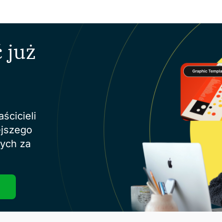
 już
ścicieli
ejszego
ych za