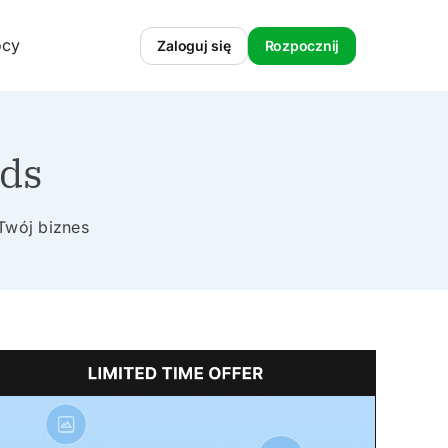
ocy
Zaloguj się
Rozpocznij
ads
Twój biznes