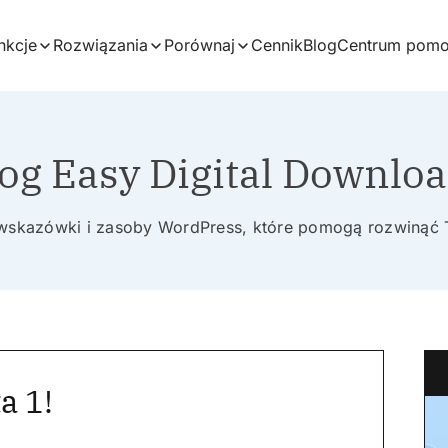
nkcje
Rozwiązania
Porównaj
Cennik
Blog
Centrum pom
og Easy Digital Downlo
 wskazówki i zasoby WordPress, które pomogą rozwinąć 
a 1!