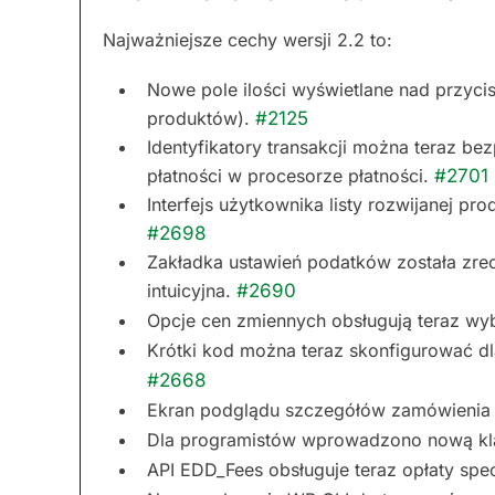
Najważniejsze cechy wersji 2.2 to:
Nowe pole ilości wyświetlane nad przycis
produktów).
#2125
Identyfikatory transakcji można teraz b
płatności w procesorze płatności.
#2701
Interfejs użytkownika listy rozwijanej pr
#2698
Zakładka ustawień podatków została zreo
intuicyjna.
#2690
Opcje cen zmiennych obsługują teraz wy
Krótki kod można teraz skonfigurować dl
#2668
Ekran podglądu szczegółów zamówienia 
Dla programistów wprowadzono nową k
API EDD_Fees obsługuje teraz opłaty spe