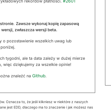
zykładowych rekordów płatności.
#2601
 stronie
.
Zawsze wykonaj kopię zapasową
wersji, zwłaszcza wersji beta.
my o pozostawienie wszelkich uwag lub
poniżej.
 tygodni, ale ta data zależy w dużej mierze
a, więc dziękujemy za wszelkie opinie!
można znaleźć na
Github
.
w. Oznacza to, że jeśli klikniesz w niektóre z naszych
ane jest EDD, dlaczego ma to znaczenie i jak możesz nas