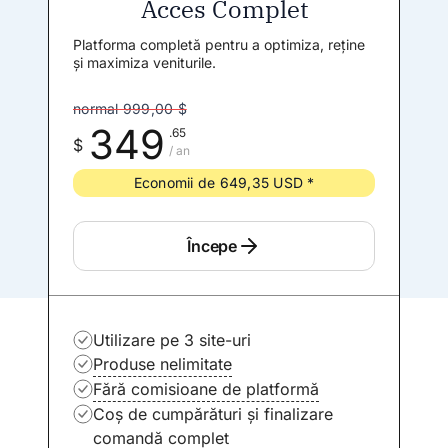
Acces Complet
Platforma completă pentru a optimiza, reține
și maximiza veniturile.
normal 999,00 $
349
.65
$
/ an
Economii de 649,35 USD *
Începe
Utilizare pe 3 site-uri
Produse nelimitate
Fără comisioane de platformă
Coș de cumpărături și finalizare
comandă complet