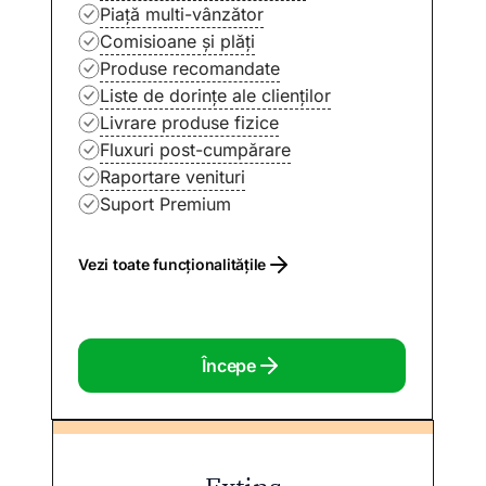
Piață multi-vânzător
Comisioane și plăți
Produse recomandate
Liste de dorințe ale clienților
Livrare produse fizice
Fluxuri post-cumpărare
Raportare venituri
Suport Premium
Vezi toate funcționalitățile
Începe