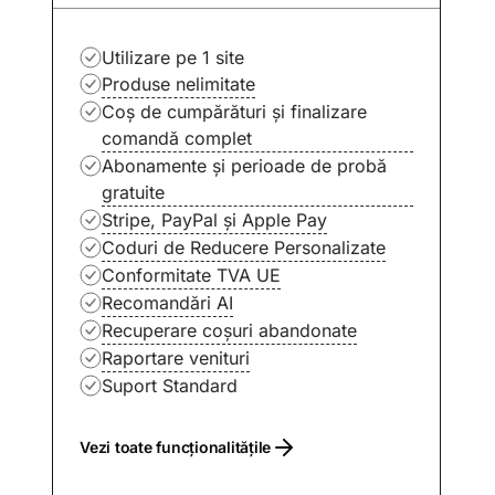
Utilizare pe 1 site
Produse nelimitate
Coș de cumpărături și finalizare
comandă complet
Abonamente și perioade de probă
gratuite
Stripe, PayPal și Apple Pay
Coduri de Reducere Personalizate
Conformitate TVA UE
Recomandări AI
Recuperare coșuri abandonate
Raportare venituri
Suport Standard
Vezi toate funcționalitățile