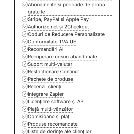
Abonamente și perioade de probă
gratuite
Stripe, PayPal și Apple Pay
Authorize.net și 2Checkout
Coduri de Reducere Personalizate
Conformitate TVA UE
Recomandări AI
Recuperare coșuri abandonate
Suport multi-valutar
Restricționare Conținut
Pachete de produse
Recenzii clienți
Integrare Zapier
Licențiere software și API
Piață multi-vânzător
Comisioane și plăți
Produse recomandate
Liste de dorințe ale clienților