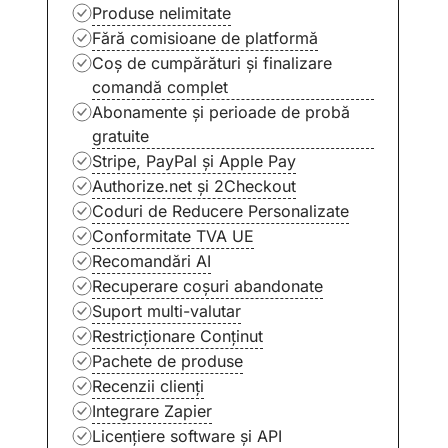
Produse nelimitate
Fără comisioane de platformă
Coș de cumpărături și finalizare
comandă complet
Abonamente și perioade de probă
gratuite
Stripe, PayPal și Apple Pay
Authorize.net și 2Checkout
Coduri de Reducere Personalizate
Conformitate TVA UE
Recomandări AI
Recuperare coșuri abandonate
Suport multi-valutar
Restricționare Conținut
Pachete de produse
Recenzii clienți
Integrare Zapier
Licențiere software și API