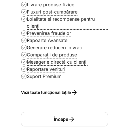
Livrare produse fizice
Fluxuri post-cumpărare
Loialitate și recompense pentru
clienți
Prevenirea fraudelor
Rapoarte Avansate
Generare reduceri în vrac
Comparații de produse
Mesagerie directă cu clienții
Raportare venituri
Suport Premium
Vezi toate funcționalitățile
Începe