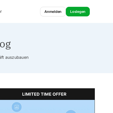
r
Anmelden
Loslegen
log
häft auszubauen