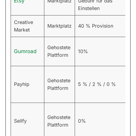
Etsy
Marktplatz
Gebühr für das
$
Einstellen
Creative
Marktplatz
40 % Provision
$
Market
Gehostete
Gumroad
10%
$
Plattform
Gehostete
0
Payhip
5 % / 2 % / 0 %
Plattform
/
Gehostete
2
Sellfy
0%
Plattform
1