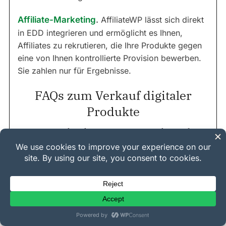
Affiliate-Marketing
.
AffiliateWP lässt sich direkt
in EDD integrieren und ermöglicht es Ihnen,
Affiliates zu rekrutieren, die Ihre Produkte gegen
eine von Ihnen kontrollierte Provision bewerben.
Sie zahlen nur für Ergebnisse.
FAQs zum Verkauf digitaler
Produkte
Wo ist der beste Ort, um digitale
Produkte zu verkaufen?
Der beste Ort hängt von Ihren Zielen ab. Wenn Sie
sofort mit minimalem Aufwand starten möchten,
bringen Sie Marktplätze wie Etsy oder gehostete
Plattformen wie Payhip schnell zum Verkauf.
Wenn Sie mehr von Ihren Einnahmen behalten und