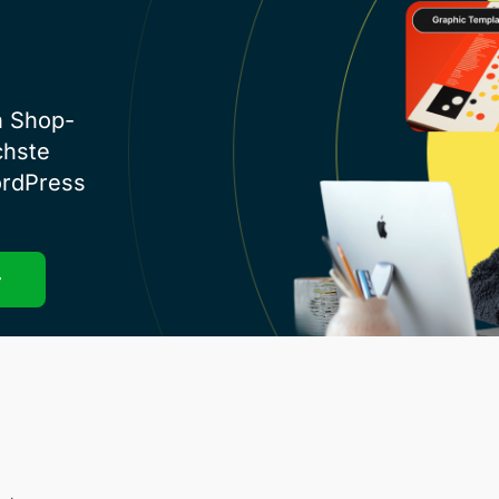
n Shop-
chste
ordPress