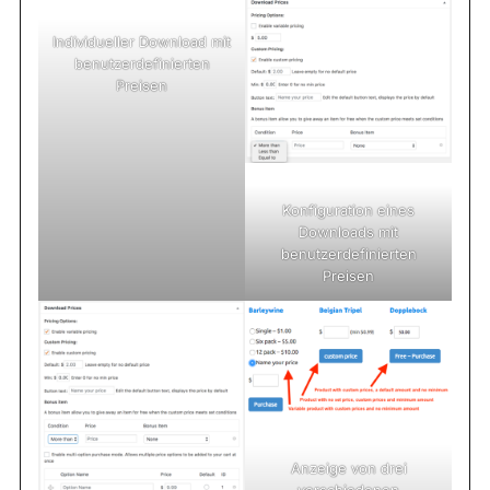
Individueller Download mit
benutzerdefinierten
Preisen
Konfiguration eines
Downloads mit
benutzerdefinierten
Preisen
Anzeige von drei