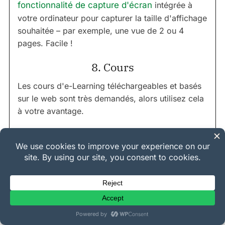
fonctionnalité de capture d'écran
intégrée à
votre ordinateur pour capturer la taille d'affichage
souhaitée – par exemple, une vue de 2 ou 4
pages. Facile !
8. Cours
Les cours d'e-Learning téléchargeables et basés
sur le web sont très demandés, alors utilisez cela
à votre avantage.
Tout le monde aime les choses gratuites, mais
encore plus quand il s'agit de choses gratuites
très demandées ! Vous pouvez offrir un segment
gratuit de votre programme, rendant la
proposition de valeur très claire dès le départ :
quels avantages vos clients recevront-ils
lorsqu'ils achèteront et continueront votre cours ?
Vous pouvez également créer une publicité vidéo