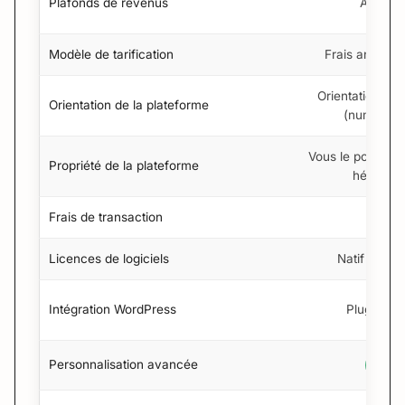
Plafonds de revenus
Aucun
Modèle de tarification
Frais annuels 
Orientation pri
Orientation de la plateforme
(numériqu
Vous le posséde
Propriété de la plateforme
hébergé)
Frais de transaction
0%
Licences de logiciels
Natif / Ava
Intégration WordPress
Plugin nat
Personnalisation avancée