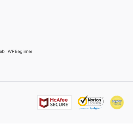
web
WPBeginner