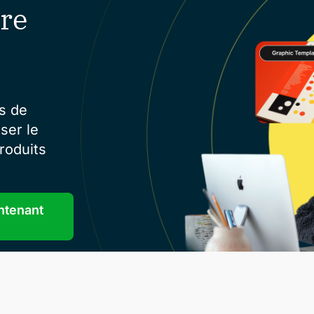
re
s de
ser le
roduits
ntenant