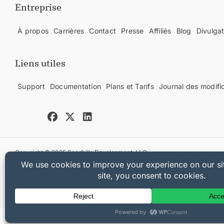
Entreprise
À propos
Carrières
Contact
Presse
Affiliés
Blog
Divulga
Liens utiles
Support
Documentation
Plans et Tarifs
Journal des modifi
Copyright © 2025 Sandhills Development, LLC
Politique de confidentialité
Conditions d'utilisation
Plan du site
Coupon