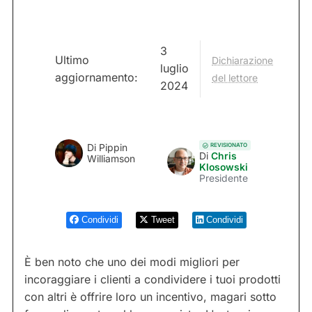
3
Ultimo
Dichiarazione
luglio
aggiornamento:
del lettore
2024
REVISIONATO
Di
Pippin
Di
Chris
Williamson
Klosowski
Presidente
Condividi
Tweet
Condividi
È ben noto che uno dei modi migliori per
incoraggiare i clienti a condividere i tuoi prodotti
con altri è offrire loro un incentivo, magari sotto