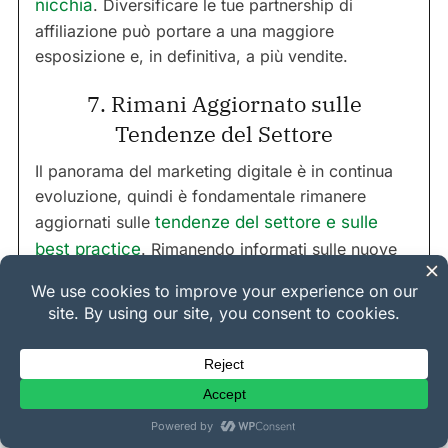
nicchia
. Diversificare le tue partnership di
affiliazione può portare a una maggiore
esposizione e, in definitiva, a più vendite.
7. Rimani Aggiornato sulle
Tendenze del Settore
Il panorama del marketing digitale è in continua
evoluzione, quindi è fondamentale rimanere
aggiornati sulle
tendenze del settore e sulle
best practice
. Rimanendo informati sulle nuove
tecniche di marketing e sui canali emergenti, puoi
adattare la tua strategia di affiliazione per stare al
passo con la concorrenza e massimizzare il tuo
potenziale di guadagno.
FAQ: Affiliate Marketing per
Venditori Digitali