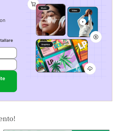
con
tallare
ite
ento!