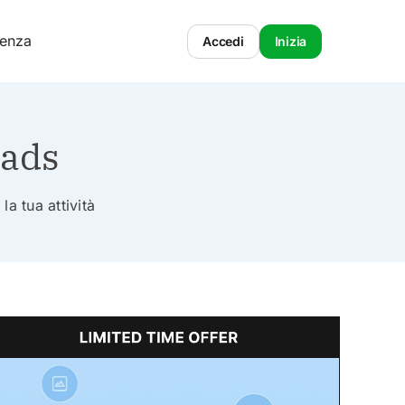
tenza
Accedi
Inizia
oads
la tua attività