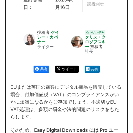
読者開示
日：
月16日
投稿者
ケイ
レビュー済み
シー・カバ
クリス・ク
ナー
ロソフスキ
ライター
ー
投稿者
社長
共有
ツイート
共有
EUまたは英国の顧客にデジタル商品を販売している
場合、付加価値税（VAT）のコンプライアンスがい
かに煩雑になるかをご存知でしょう。不適切なEU
VAT処理は、多額の罰金や法的問題のリスクをもた
らします。
そのため、
Easy Digital Downloads には Pro ユー