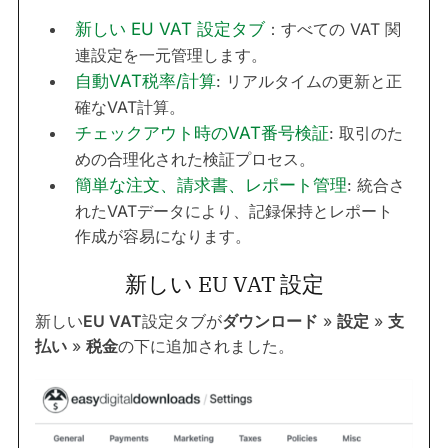
新しい EU VAT 設定タブ
：すべての VAT 関
連設定を一元管理します。
自動VAT税率/計算
: リアルタイムの更新と正
確なVAT計算。
チェックアウト時のVAT番号検証
: 取引のた
めの合理化された検証プロセス。
簡単な注文、請求書、レポート管理
: 統合さ
れたVATデータにより、記録保持とレポート
作成が容易になります。
新しい EU VAT 設定
新しい
EU VAT
設定タブが
ダウンロード
»
設定
»
支
払い
»
税金
の下に追加されました。