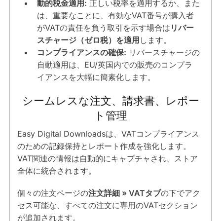
動的税金適用:
正しい税率を適用するか、また
は、重要なことに、有効なVAT番号が購入者
がVATの責任を負う取引を示す場合は
リバー
スチャージ（ゼロ税）を適用
します。
コンプライアンスの確保:
リバースチャージの
自動適用は、EU/英国内での販売のコンプラ
イアンスを大幅に簡素化します。
シームレスな注文、請求書、レポー
ト管理
Easy Digital Downloadsは、VATコンプライアンス
のための記録保持とレポート作成を強化します。
VAT関連の情報は自動的にキャプチャされ、ストア
全体に統合されます。
個々の注文ページの
注文詳細 » VATタブ
の下でアク
セス可能な、すべての注文に専用のVATセクション
が追加されます。