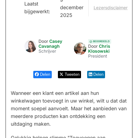
Laatst
december
Lezersdisclaimer
bijgewerkt:
2025
Door
Casey
BEOORDEELD
Cavanagh
Door
Chris
Schrijver
Klosowski
President
Delen
Tweeten
Delen
Wanneer een klant een artikel aan hun
winkelwagen toevoegt in uw winkel, wilt u dat dat
moment soepel aanvoelt. Maar het aanbieden van
meerdere producten kan ontdekking een
uitdaging maken.
Gelukkig helpen slimme "Toevoegen aan