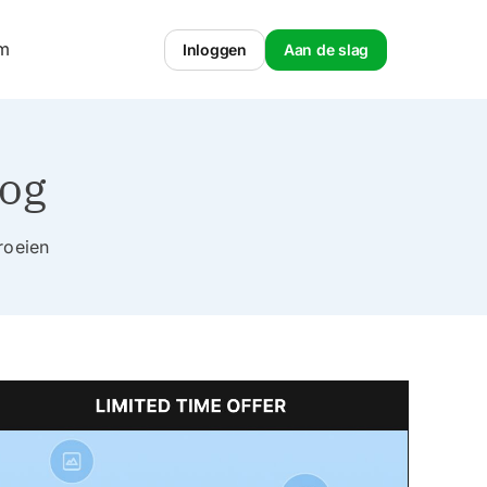
um
Inloggen
Aan de slag
log
roeien