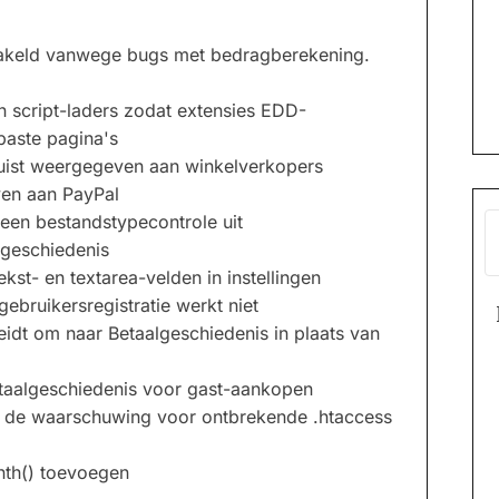
chakeld vanwege bugs met bedragberekening.
 script-laders zodat extensies EDD-
paste pagina's
uist weergegeven aan winkelverkopers
ven aan PayPal
geen bestandstypecontrole uit
lgeschiedenis
st- en textarea-velden in instellingen
ebruikersregistratie werkt niet
leidt om naar Betaalgeschiedenis in plaats van
etaalgeschiedenis voor gast-aankopen
t de waarschuwing voor ontbrekende .htaccess
nth() toevoegen