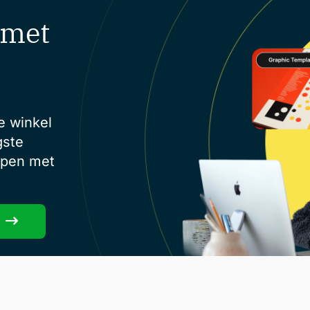
 met
e winkel
gste
open met