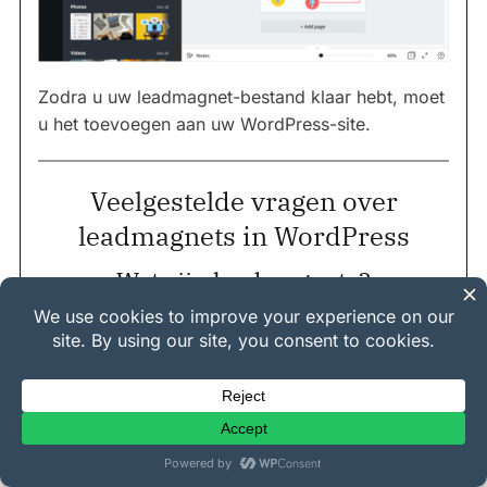
Zodra u uw leadmagnet-bestand klaar hebt, moet
u het toevoegen aan uw WordPress-site.
Veelgestelde vragen over
leadmagnets in WordPress
Wat zijn leadmagnets?
Leadmagnets zijn waardevolle bronnen of
incentives die aan websitebezoekers worden
aangeboden in ruil voor hun contactgegevens,
meestal hun e-mailadressen. Deze bronnen
kunnen e-books, sjablonen, checklists,
handleidingen of andere digitale inhoud zijn die
waarde biedt aan uw doelgroep.