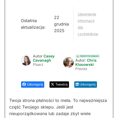
Ujawnienie
22
Ostatnia
informacji
grudnia
aktualizacja:
dla
2025
czytelników
Autor
Casey
ZWERYFIKOWANO
Cavanagh
Autor:
Chris
Pisarz
Klosowski
Prezes
Udostępnij
Tweetnij
Udostępnij
Twoja strona płatności to meta. To najważniejsza
część Twojego sklepu. Jeśli jest
nieuporządkowana lub zadaje zbyt wiele