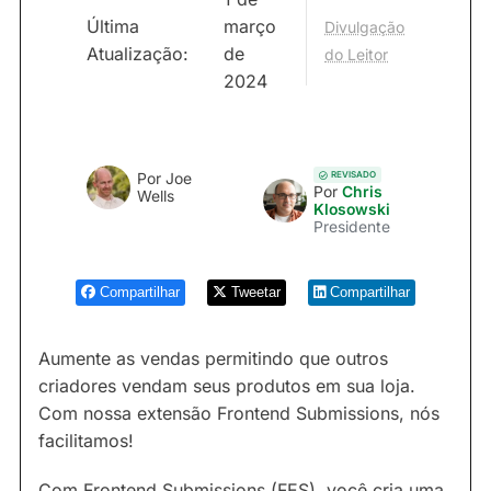
Última
março
Divulgação
Atualização:
de
do Leitor
2024
REVISADO
Por
Joe
Por
Chris
Wells
Klosowski
Presidente
Compartilhar
Tweetar
Compartilhar
Aumente as vendas permitindo que outros
criadores vendam seus produtos em sua loja.
Com nossa extensão Frontend Submissions, nós
facilitamos!
Com Frontend Submissions (FES), você cria uma