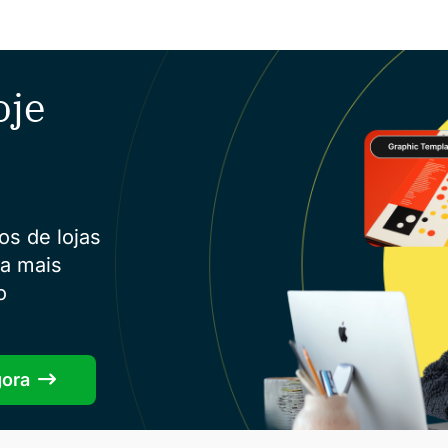
oje
os de lojas
ra mais
o
gora