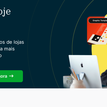
oje
os de lojas
ra mais
o
gora