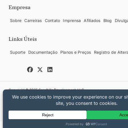
Empresa
Sobre
Carreiras
Contato
Imprensa
Afiliados
Blog
Divulg
Links Úteis
Suporte
Documentação
Planos e Preços
Registro de Alter
Copyright © 2025 Sandhills Development, LLC
Política de Privacidade
Termos de Serviço
Mapa do Site
Cupom Easy 