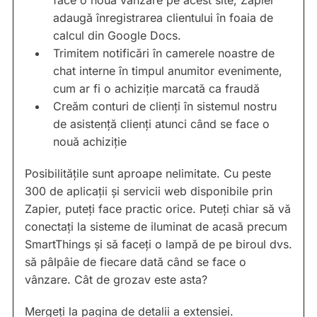
face o nouă vânzare pe acest site, Zapier
adaugă înregistrarea clientului în foaia de
calcul din Google Docs.
Trimitem notificări în camerele noastre de
chat interne în timpul anumitor evenimente,
cum ar fi o achiziție marcată ca fraudă
Creăm conturi de clienți în sistemul nostru
de asistență clienți atunci când se face o
nouă achiziție
Posibilitățile sunt aproape nelimitate. Cu peste
300 de aplicații și servicii web disponibile prin
Zapier, puteți face practic orice. Puteți chiar să vă
conectați la sisteme de iluminat de acasă precum
SmartThings și să faceți o lampă de pe biroul dvs.
să pâlpâie de fiecare dată când se face o
vânzare. Cât de grozav este asta?
Mergeți la pagina de detalii a extensiei.