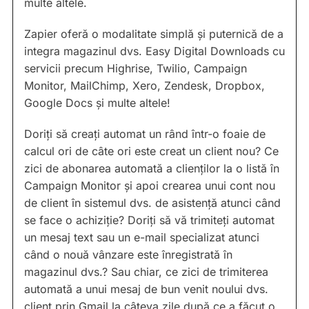
multe altele.
Zapier oferă o modalitate simplă și puternică de a
integra magazinul dvs. Easy Digital Downloads cu
servicii precum Highrise, Twilio, Campaign
Monitor, MailChimp, Xero, Zendesk, Dropbox,
Google Docs și multe altele!
Doriți să creați automat un rând într-o foaie de
calcul ori de câte ori este creat un client nou? Ce
zici de abonarea automată a clienților la o listă în
Campaign Monitor și apoi crearea unui cont nou
de client în sistemul dvs. de asistență atunci când
se face o achiziție? Doriți să vă trimiteți automat
un mesaj text sau un e-mail specializat atunci
când o nouă vânzare este înregistrată în
magazinul dvs.? Sau chiar, ce zici de trimiterea
automată a unui mesaj de bun venit noului dvs.
client prin Gmail la câteva zile după ce a făcut o