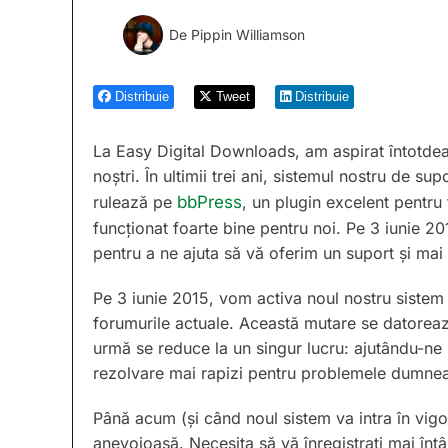
De
Pippin Williamson
Distribuie
Tweet
Distribuie
La Easy Digital Downloads, am aspirat întotdeau
noștri. În ultimii trei ani, sistemul nostru de su
rulează pe
bbPress
, un plugin excelent pentru
funcționat foarte bine pentru noi. Pe 3 iunie 2
pentru a ne ajuta să vă oferim un suport și mai
Pe 3 iunie 2015, vom activa noul nostru sistem
forumurile actuale. Această mutare se datorează
urmă se reduce la un singur lucru: ajutându-ne 
rezolvare mai rapizi pentru problemele dumne
Până acum (și când noul sistem va intra în vigo
anevoioasă. Necesita să vă înregistrați mai întâ