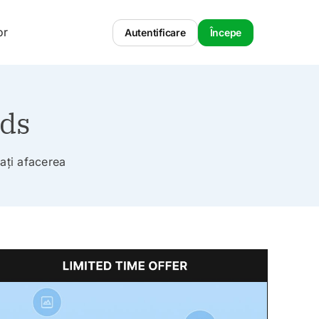
or
Autentificare
Începe
ads
tați afacerea