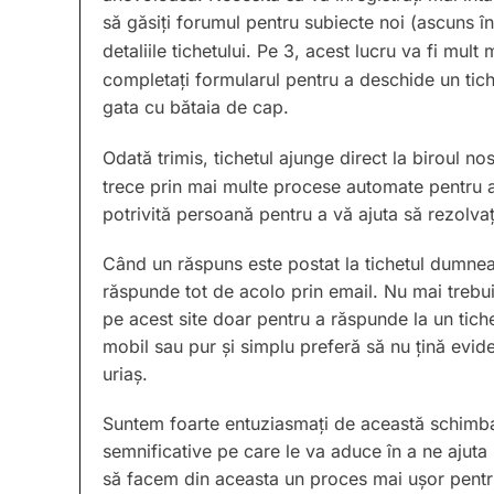
să găsiți forumul pentru subiecte noi (ascuns în 
detaliile tichetului. Pe 3, acest lucru va fi mult
completați formularul pentru a deschide un tiche
gata cu bătaia de cap.
Odată trimis, tichetul ajunge direct la biroul no
trece prin mai multe procese automate pentru a
potrivită persoană pentru a vă ajuta să rezolva
Când un răspuns este postat la tichetul dumneavo
răspunde tot de acolo prin email. Nu mai trebu
pe acest site doar pentru a răspunde la un tich
mobil sau pur și simplu preferă să nu țină evide
uriaș.
Suntem foarte entuziasmați de această schimba
semnificative pe care le va aduce în a ne ajuta 
să facem din aceasta un proces mai ușor pentru