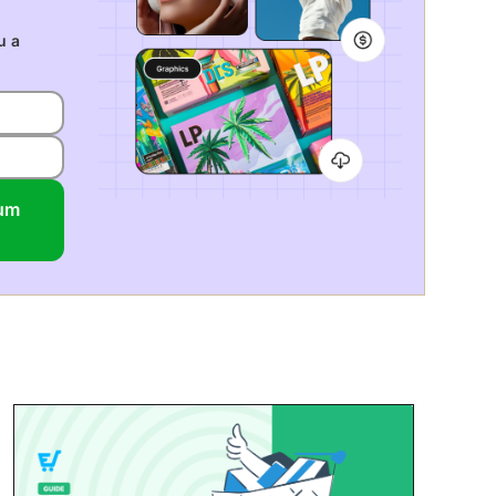
u a
cum