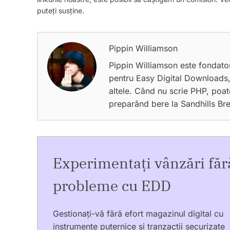
puteți susține.
Pippin Williamson
Pippin Williamson este fondat
pentru Easy Digital Downloads,
altele. Când nu scrie PHP, poat
preparând bere la Sandhills Br
Experimentați vânzări făr
probleme cu EDD
Gestionați-vă fără efort magazinul digital cu
instrumente puternice și tranzacții securizate