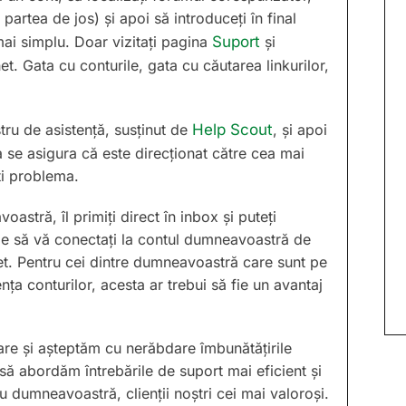
partea de jos) și apoi să introduceți în final
 mai simplu. Doar vizitați pagina
Suport
și
t. Gata cu conturile, gata cu căutarea linkurilor,
stru de asistență, susținut de
Help Scout
, și apoi
 se asigura că este direcționat către cea mai
ți problema.
astră, îl primiți direct în inbox și puteți
ie să vă conectați la contul dumneavoastră de
et. Pentru cei dintre dumneavoastră care sunt pe
nța conturilor, acesta ar trebui să fie un avantaj
re și așteptăm cu nerăbdare îmbunătățirile
să abordăm întrebările de suport mai eficient și
 dumneavoastră, clienții noștri cei mai valoroși.