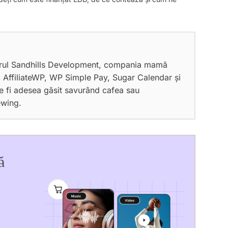
orul Sandhills Development, compania mamă
 AffiliateWP, WP Simple Pay, Sugar Calendar și
e fi adesea găsit savurând cafea sau
ewing.
ă