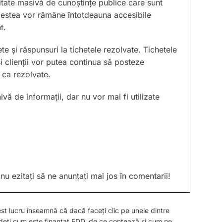
ntitate masivă de cunoștințe publice care sunt
 Acestea vor rămâne întotdeauna accesibile
t.
ete și răspunsuri la tichetele rezolvate. Tichetele
 clienții vor putea continua să posteze
 ca rezolvate.
vă de informații, dar nu vor mai fi utilizate
nu ezitați să ne anunțați mai jos în comentarii!
est lucru înseamnă că dacă faceți clic pe unele dintre
Vedeți cum este finanțat EDD, de ce contează și cum ne