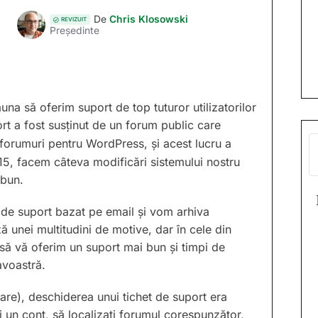
De
Chris Klosowski
REVIZUIT
Președinte
na să oferim suport de top tuturor utilizatorilor
port a fost susținut de un forum public care
 forumuri pentru WordPress, și acest lucru a
015, facem câteva modificări sistemului nostru
 bun.
 de suport bazat pe email și vom arhiva
 unei multitudini de motive, dar în cele din
să vă oferim un suport mai bun și timpi de
avoastră.
are), deschiderea unui tichet de suport era
i un cont, să localizați forumul corespunzător,