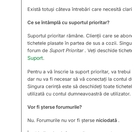
Există totuși câteva întrebări care necesită clari
Ce se întâmplă cu suportul prioritar?
Suportul prioritar rămâne. Clienții care se abon
tichetele plasate în partea de sus a cozii. Sing
forum de
Suport Prioritar
. Veți deschide tichet
Suport
.
Pentru a vă înscrie la suport prioritar, va trebui
dar nu va fi necesar să vă conectați la contul
Singura cerință este să deschideți toate tichet
utilizată cu contul dumneavoastră de utilizator.
Vor fi șterse forumurile?
Nu. Forumurile nu vor fi șterse
niciodată
.