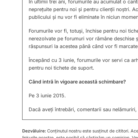
În ultimii trei ani, forumurile au acumulat o ca
neprețuite pentru noi și pentru clienții noștri.
publicului și nu vor fi eliminate în niciun momen
Forumurile vor fi, totuși, închise pentru noi tich
nerezolvate pe forumuri vor rămâne deschise și
răspunsuri la acestea până când vor fi marcate
Începând cu 3 iunie, forumurile vor servi ca arhi
pentru noi tichete de suport.
Când intră în vigoare această schimbare?
Pe 3 iunie 2015.
Dacă aveți întrebări, comentarii sau nelămuriri, 
Dezvăluire:
Conținutul nostru este susținut de cititori. Ac
linkurile noastre, este posibil să câștigăm un comision. 