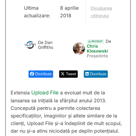
Ultima
8 aprilie
Divulgarea
actualizare:
2018
cititorului
De
REVIZUIT
De
Dan
Chris
Griffiths
Klosowski
Președinte
Distribuie
Tweet
Distribuie
Extensia
Upload File
a evoluat mult de la
lansarea sa inițială la sfârșitul anului 2013.
Concepută pentru a permite colectarea
specificațiilor, imaginilor și altele similare de la
clienți, Upload File și-a îndeplinit de mult scopul,
dar nu și-a atins niciodată pe deplin potențialul.