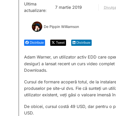
Ultima
7 martie 2019
Divulga
actualizare:
De
Pippin Williamson
Distribuie
Tweet
Distribuie
Adam Warner, un utilizator activ EDD care ope
desigur) a lansat recent un curs video complet 
Downloads.
Cursul de formare acoperă totul, de la instalarea 
produselor pe site-ul dvs. Fie că sunteți un ut
utilizator existent, veți găsi o valoare imensă î
De obicei, cursul costă 49 USD, dar pentru o pe
USD.