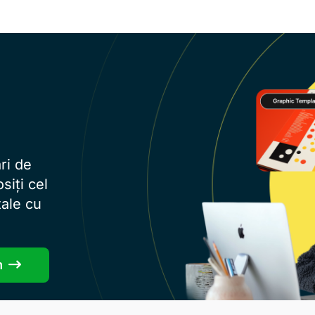
ri de
siți cel
ale cu
m