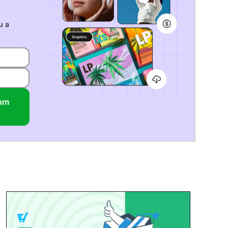
u a
cum