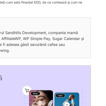
Vedeți cum este finanțat EDD, de ce contează și cum ne
orul Sandhills Development, compania mamă
 AffiliateWP, WP Simple Pay, Sugar Calendar și
e fi adesea găsit savurând cafea sau
ewing.
ă