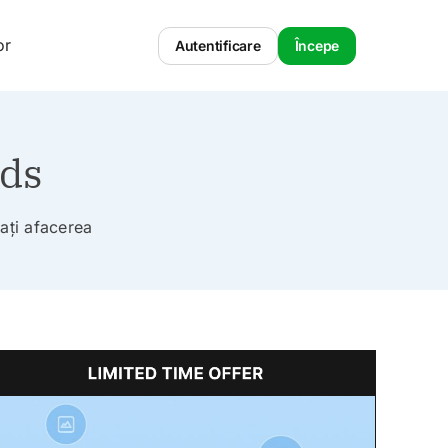
or
Autentificare
Începe
ads
tați afacerea