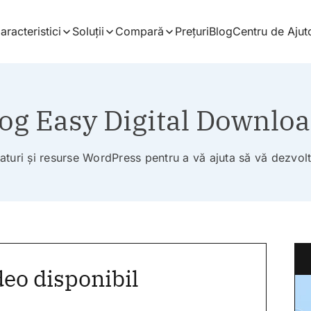
aracteristici
Soluții
Compară
Prețuri
Blog
Centru de Ajut
og Easy Digital Downlo
faturi și resurse WordPress pentru a vă ajuta să vă dezvol
eo disponibil