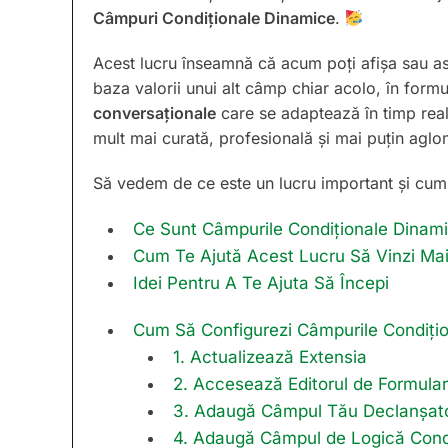
Câmpuri Condiționale Dinamice
.
Acest lucru înseamnă că acum poți afișa sau a
baza valorii unui alt câmp chiar acolo, în form
conversaționale
care se adaptează în timp real
mult mai curată, profesională și mai puțin aglo
Să vedem de ce este un lucru important și cum îl
Ce Sunt Câmpurile Condiționale Dinam
Cum Te Ajută Acest Lucru Să Vinzi Mai
Idei Pentru A Te Ajuta Să Începi
Cum Să Configurezi Câmpurile Condiți
1. Actualizează Extensia
2. Accesează Editorul de Formula
3. Adaugă Câmpul Tău Declanșat
4. Adaugă Câmpul de Logică Cond