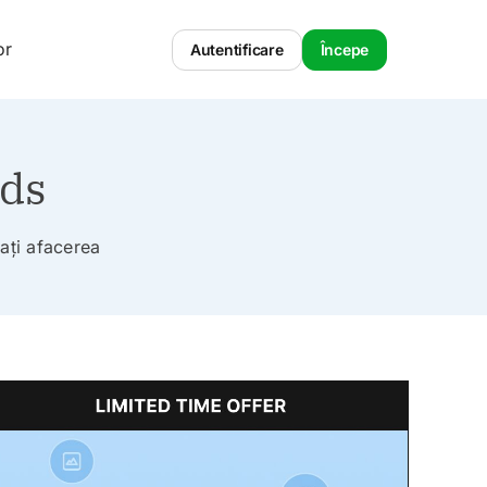
or
Autentificare
Începe
ads
tați afacerea