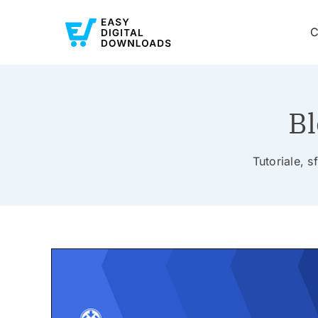
C
Bl
Tutoriale, s