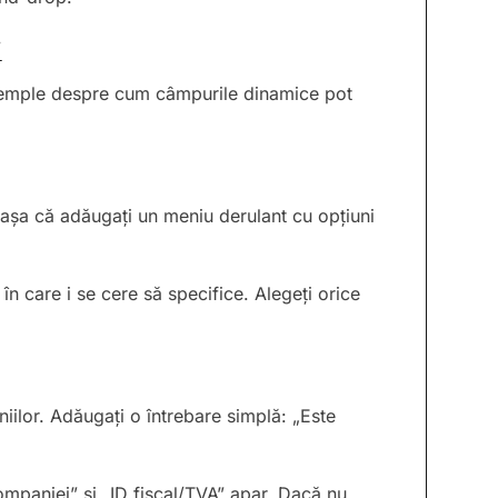
i
 exemple despre cum câmpurile dinamice pot
l, așa că adăugați un meniu derulant cu opțiuni
n care i se cere să specifice. Alegeți orice
niilor. Adăugați o întrebare simplă: „Este
paniei” și „ID fiscal/TVA” apar. Dacă nu,