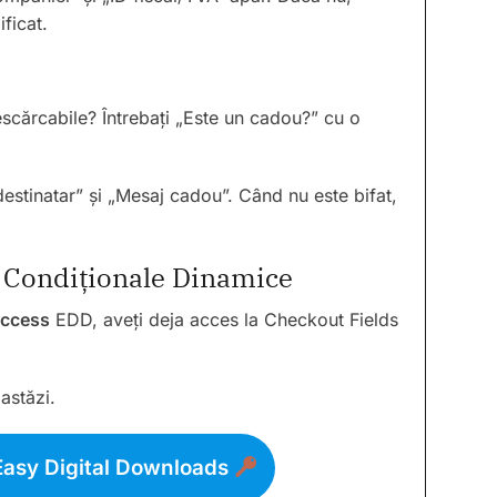
ficat.
escărcabile? Întrebați „Este un cadou?” cu o
estinatar” și „Mesaj cadou”. Când nu este bifat,
 Condiționale Dinamice
Access
EDD, aveți deja acces la Checkout Fields
astăzi.
Easy Digital Downloads