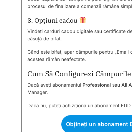
procesul de finalizare a comenzii rămâne simpli
3. Opțiuni cadou
Vindeți carduri cadou digitale sau certificate d
căsuță de bifat.
Când este bifat, apar câmpurile pentru „Email d
acestea rămân neafectate.
Cum Să Configurezi Câmpurile
Dacă aveți abonamentul
Professional
sau
All 
Manager.
Dacă nu, puteți achiziționa un abonament EDD 
Obțineți un abonament 