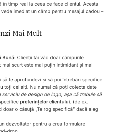
 în timp real la ceea ce face clientul. Acesta
i vede imediat un câmp pentru mesajul cadou –
nzi Mai Mult
i Bună:
Clienții tăi văd doar câmpurile
 mai scurt este mai puțin intimidant și mai
 să te aprofundezi și să pui întrebări specifice
 toți ceilalți. Nu numai că poți colecta date
serviciu de design de logo, așa că trebuie să
 specifice
preferințelor clientului
. (de ex.,
nd doar o căsuță „Te rog specifică” dacă aleg
un dezvoltator pentru a crea formulare
and-drop.