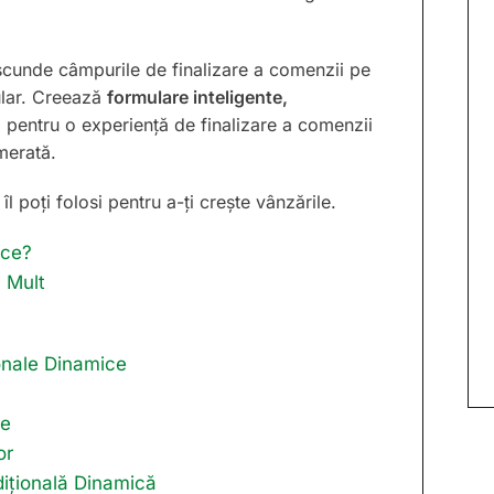
scunde câmpurile de finalizare a comenzii pe
ular. Creează
formulare inteligente,
 pentru o experiență de finalizare a comenzii
merată.
 poți folosi pentru a-ți crește vânzările.
ice?
 Mult
onale Dinamice
re
or
ițională Dinamică