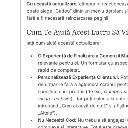
Cu această actualizare
, câmpurile reacționează
poate alege „Cadou” dintr-un meniu derulant ș
fără a fi necesară reîncărcarea paginii.
Cum Te Ajută Acest Lucru Să Vi
Iată cum ajută această actualizare:
O Experiență de Finalizare a Comenzii Ma
relevante pentru ei. Un formular cu aspect
rapid de completat.
Personalizează Experiența Clientului:
Poți
de urmărire fără a aglomera ecranul pentru
specifice unui produs (de ex.,
Cumperi un 
încarci un fișier
), dar poți colecta și date
întrebând „Cum ai auzit de noi?” și afișâ
„Altele”).
Nu Necesită Cod:
Nu trebuie să angajezi 
complexe și interactive. Totul este drag-