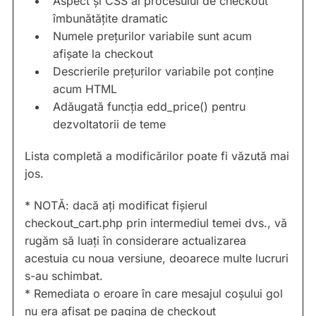
Aspect și CSS al procesului de checkout
îmbunătățite dramatic
Numele prețurilor variabile sunt acum
afișate la checkout
Descrierile prețurilor variabile pot conține
acum HTML
Adăugată funcția edd_price() pentru
dezvoltatorii de teme
Lista completă a modificărilor poate fi văzută mai
jos.
* NOTĂ: dacă ați modificat fișierul
checkout_cart.php prin intermediul temei dvs., vă
rugăm să luați în considerare actualizarea
acestuia cu noua versiune, deoarece multe lucruri
s-au schimbat.
* Remediata o eroare în care mesajul coșului gol
nu era afișat pe pagina de checkout