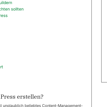
ildern
hten sollten
ress
rt
ress erstellen?
und unglaublich beliebtes Content-Management-