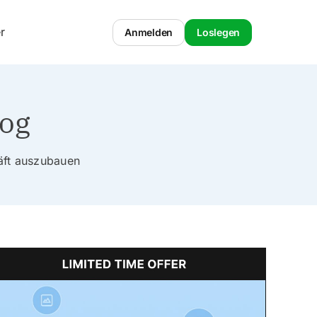
r
Anmelden
Loslegen
log
häft auszubauen