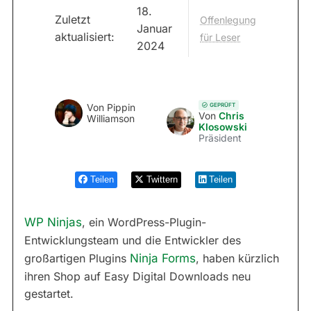
18.
Zuletzt
Offenlegung
Januar
aktualisiert:
für Leser
2024
GEPRÜFT
Von
Pippin
Von
Chris
Williamson
Klosowski
Präsident
Teilen
Twittern
Teilen
WP Ninjas
, ein WordPress-Plugin-
Entwicklungsteam und die Entwickler des
großartigen Plugins
Ninja Forms
, haben kürzlich
ihren Shop auf Easy Digital Downloads neu
gestartet.