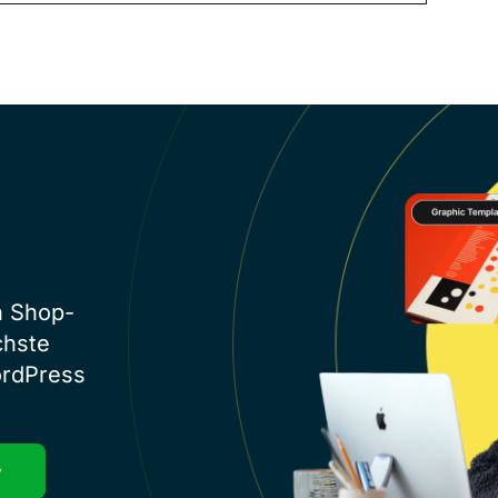
n Shop-
chste
ordPress