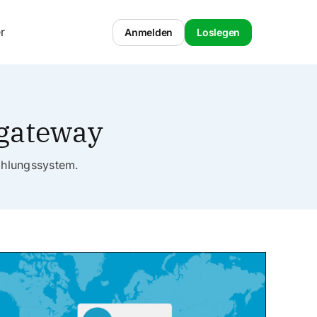
r
Anmelden
Loslegen
sgateway
ahlungssystem.