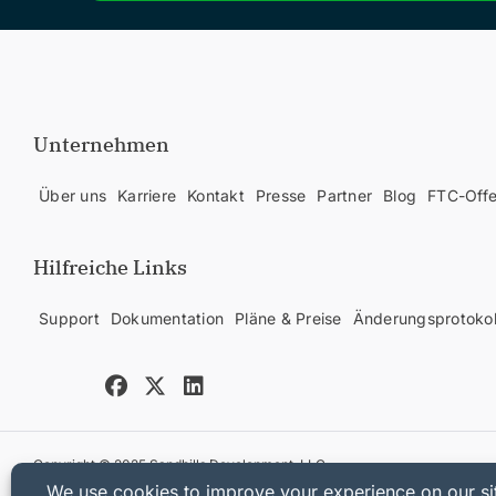
Unternehmen
Über uns
Karriere
Kontakt
Presse
Partner
Blog
FTC-Off
Hilfreiche Links
Support
Dokumentation
Pläne & Preise
Änderungsprotokol
Copyright © 2025 Sandhills Development, LLC
Datenschutzrichtlinie
Nutzungsbedingungen
Sitemap
Easy Digital D