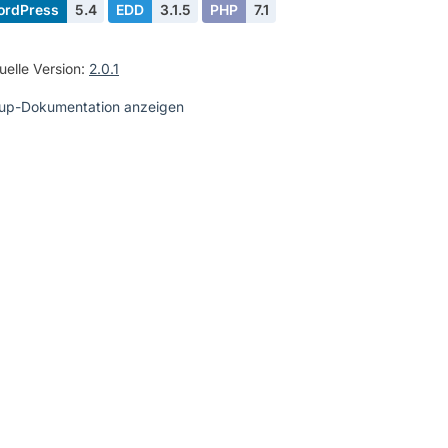
ordPress
5.4
EDD
3.1.5
PHP
7.1
uelle Version:
2.0.1
up-Dokumentation anzeigen