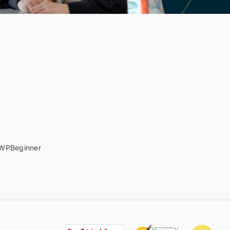
WPBeginner