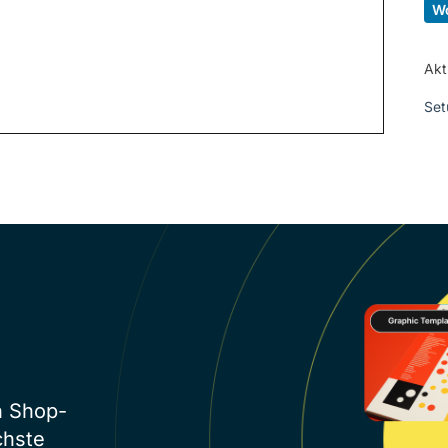
W
Akt
Set
n Shop-
chste