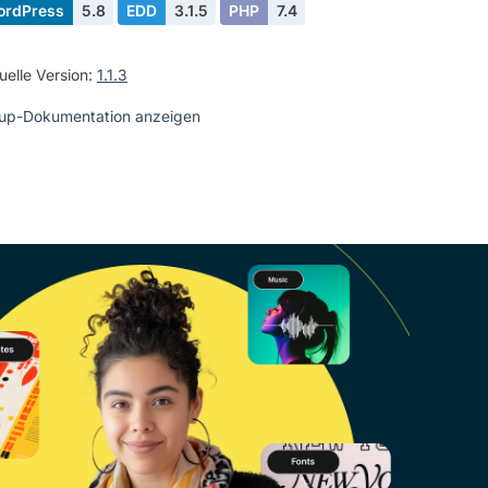
ordPress
5.8
EDD
3.1.5
PHP
7.4
uelle Version:
1.1.3
up-Dokumentation anzeigen