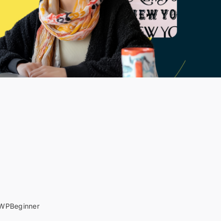
WPBeginner