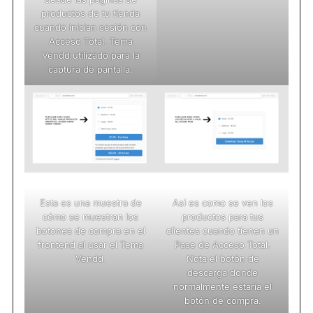
productos de tu tienda
cuando inician sesión con
Acceso Total. Tema
Vendd utilizado para la
captura de pantalla.
Esta es una muestra de
Así es como se ven los
cómo se muestran los
productos para tus
botones de compra en el
clientes cuando tienen un
frontend al usar el Tema
Pase de Acceso Total.
Vendd.
Nota el botón de
descarga donde
normalmente estaría el
botón de compra.