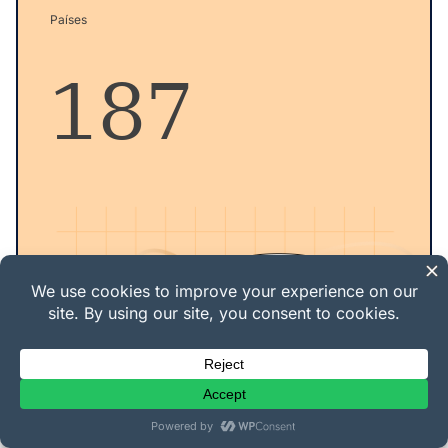
Países
187