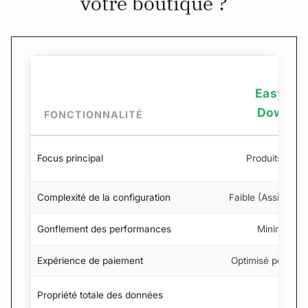
votre boutique ?
Easy Dig
Downlo
FONCTIONNALITÉ
Focus principal
Produits numé
Complexité de la configuration
Faible (Assistant
Gonflement des performances
Minimal (Lé
Expérience de paiement
Optimisé pour le
Propriété totale des données