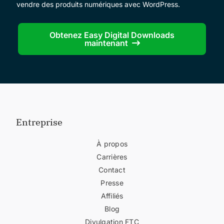
vendre des produits numériques avec WordPress.
commerce électronique plus générale et
complexe qui s'adresse généralement à la
vente de produits physiques.
Obtenez Easy Digital Downloads
maintenant
Entreprise
À propos
Carrières
Contact
Presse
Affiliés
Blog
Divulgation FTC