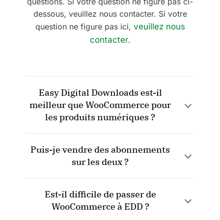
questions. Si votre question ne figure pas ci-
dessous, veuillez nous contacter. Si votre
question ne figure pas ici,
veuillez nous
contacter
.
Easy Digital Downloads est-il
meilleur que WooCommerce pour
les produits numériques ?
Oui. Bien que WooCommerce soit idéal pour
Puis-je vendre des abonnements
vendre des articles physiques, il contient
sur les deux ?
beaucoup de « superflus » dont les vendeurs
de produits numériques n'ont pas besoin.
Oui, mais WooCommerce nécessite
EDD est spécifiquement conçu pour les
Est-il difficile de passer de
généralement l'extension « WooCommerce
produits numériques, ce qui le rend plus
WooCommerce à EDD ?
Subscriptions », qui représente un coût
rapide, plus facile à configurer et plus