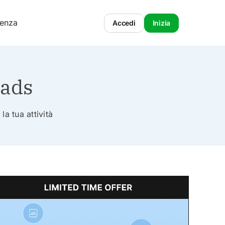
tenza
Accedi
Inizia
oads
la tua attività