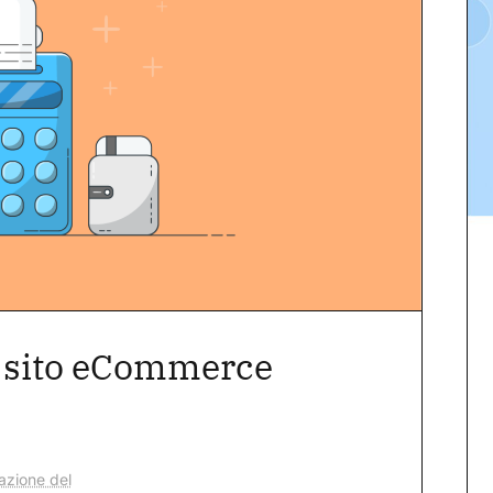
n sito eCommerce
azione del