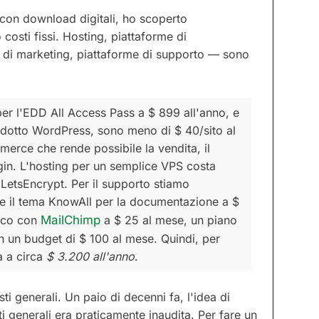
on download digitali, ho scoperto
osti fissi. Hosting, piattaforme di
di marketing, piattaforme di supporto — sono
r l'EDD All Access Pass a $ 899 all'anno, e
dotto WordPress, sono meno di $ 40/sito al
erce che rende possibile la vendita, il
gin.
L'hosting per un semplice VPS costa
 LetsEncrypt. Per il supporto stiamo
t e il tema KnowAll per la documentazione a $
ico con
MailChimp
a $ 25 al mese, un piano
on un budget di $ 100 al mese.
Quindi, per
va a circa
$ 3.200 all'anno
.
i generali. Un paio di decenni fa, l'idea di
ti generali era praticamente inaudita. Per fare un