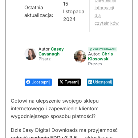
15
Ostatnia
informacji
listopada
aktualizacja:
dla
2024
czytelników
Autor
Casey
ZWERYFIKOWANO
Cavanagh
Autor:
Chris
Pisarz
Klosowski
Prezes
Udostępnij
Tweetnij
Udostępnij
Gotowi na ulepszenie swojego sklepu
internetowego i zapewnienie klientom
wygodniejszego sposobu płatności?
Dziś Easy Digital Downloads ma przyjemność
ogłosić
wydanie EDD v3.3.5
— aktualizację,