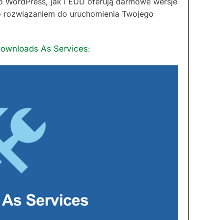
o WordPress, jak i EDD oferują darmowe wersje
o rozwiązaniem do uruchomienia Twojego
ownloads As Services
: