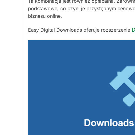
Ta kombinacja jest również opłacalna. Zarówn
podstawowe, co czyni je przystępnym cenow
biznesu online.
Easy Digital Downloads oferuje rozszerzenie
D