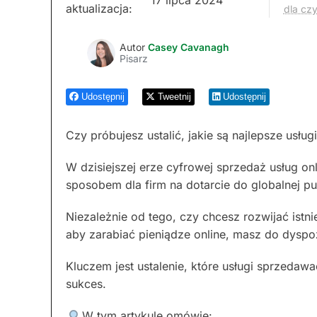
aktualizacja:
dla cz
Autor
Casey Cavanagh
Pisarz
Udostępnij
Tweetnij
Udostępnij
Czy próbujesz ustalić, jakie są najlepsze usłu
W dzisiejszej erze cyfrowej sprzedaż usług on
sposobem dla firm na dotarcie do globalnej p
Niezależnie od tego, czy chcesz rozwijać istn
aby zarabiać pieniądze online, masz do dyspoz
Kluczem jest ustalenie, które usługi sprzedaw
sukces.
W tym artykule omówię: