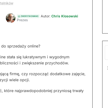
ytelników
Autor:
Chris Klosowski
ZWERYFIKOWANO
Prezes
gi do sprzedaży online?
line stała się lukratywnym i wygodnym
ubliczności i zwiększenie przychodów.
iejącą firmę, czy rozpocząć dodatkowe zajęcie,
ycji wiele opcji.
ać, które najprawdopodobniej przyniosą trwały