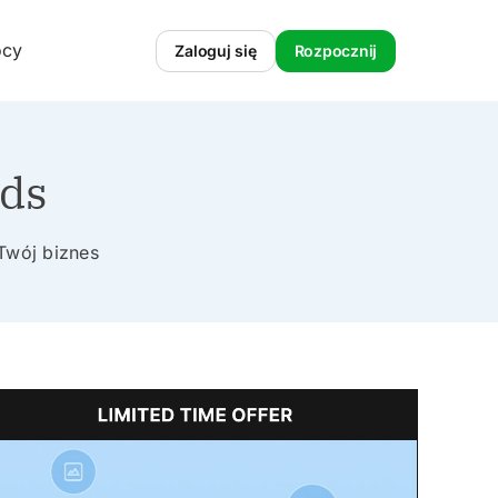
ocy
Zaloguj się
Rozpocznij
ads
Twój biznes