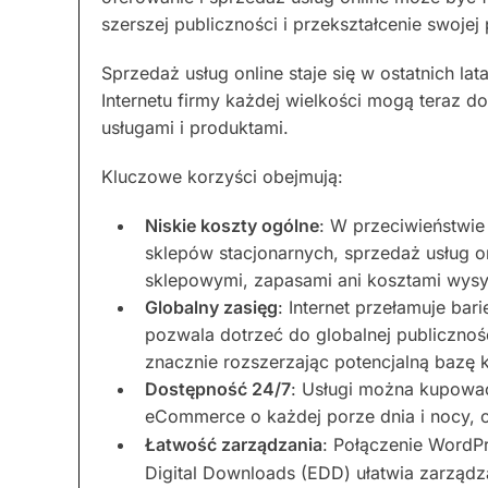
szerszej publiczności i przekształcenie swojej 
Sprzedaż usług online staje się w ostatnich l
Internetu firmy każdej wielkości mogą teraz d
usługami i produktami.
Kluczowe korzyści obejmują:
Niskie koszty ogólne
: W przeciwieństwie
sklepów stacjonarnych, sprzedaż usług on
sklepowymi, zapasami ani kosztami wysył
Globalny zasięg
: Internet przełamuje bar
pozwala dotrzeć do globalnej publicznoś
znacznie rozszerzając potencjalną bazę k
Dostępność 24/7
: Usługi można kupować
eCommerce o każdej porze dnia i nocy, c
Łatwość zarządzania
: Połączenie WordP
Digital Downloads (EDD) ułatwia zarządza