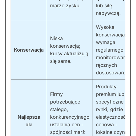
marże zysku.
lub siłę
nabywczą.
Wysoka
konserwacja;
Niska
wymaga
konserwacja;
Konserwacja
regularnego
kursy aktualizują
monitorowania i
się same.
ręcznych
dostosowań.
Produkty
Firmy
premium lub
potrzebujące
specyficzne
stałego,
rynki, gdzie
Najlepsza
konkurencyjnego
elastyczność
dla
ustalania cen i
cenowa i
spójności marż
lokalne czynniki