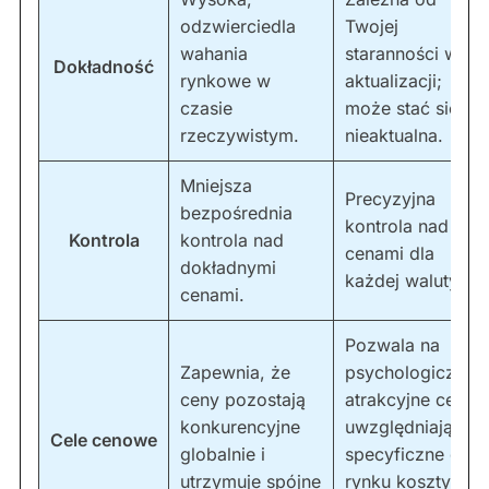
odzwierciedla
Twojej
wahania
staranności w
Dokładność
rynkowe w
aktualizacji;
czasie
może stać się
rzeczywistym.
nieaktualna.
Mniejsza
Precyzyjna
bezpośrednia
kontrola nad
Kontrola
kontrola nad
cenami dla
dokładnymi
każdej waluty.
cenami.
Pozwala na
Zapewnia, że
psychologicznie
ceny pozostają
atrakcyjne ceny,
konkurencyjne
uwzględniając
Cele cenowe
globalnie i
specyficzne dla
utrzymuje spójne
rynku koszty