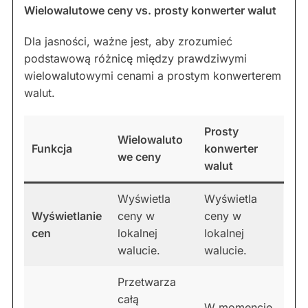
Wielowalutowe ceny vs. prosty konwerter walut
Dla jasności, ważne jest, aby zrozumieć
podstawową różnicę między prawdziwymi
wielowalutowymi cenami a prostym konwerterem
walut.
Prosty
Wielowaluto
Funkcja
konwerter
we ceny
walut
Wyświetla
Wyświetla
Wyświetlanie
ceny w
ceny w
cen
lokalnej
lokalnej
walucie.
walucie.
Przetwarza
całą
W momencie