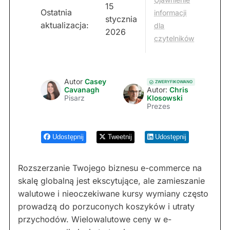
15
Ostatnia
informacji
stycznia
aktualizacja:
dla
2026
czytelników
Autor
Casey
ZWERYFIKOWANO
Cavanagh
Autor:
Chris
Pisarz
Klosowski
Prezes
Udostępnij
Tweetnij
Udostępnij
Rozszerzanie Twojego biznesu e-commerce na
skalę globalną jest ekscytujące, ale zamieszanie
walutowe i nieoczekiwane kursy wymiany często
prowadzą do porzuconych koszyków i utraty
przychodów. Wielowalutowe ceny w e-