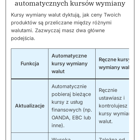
automatycznych kursów wymiany
Kursy wymiany walut dyktują, jak ceny Twoich
produktów są przeliczane między różnymi
walutami. Zazwyczaj masz dwa główne
podejścia.
Automatyczne
Ręczne kursy
Funkcja
kursy wymiany
wymiany walut
walut
Automatycznie
Ręcznie
pobieraj bieżące
ustawiasz i
kursy z usług
Aktualizacje
kontrolujesz
finansowych (np.
kursy wymiany
OANDA, EBC lub
walut.
inne).
Wysoka,
Zależna od