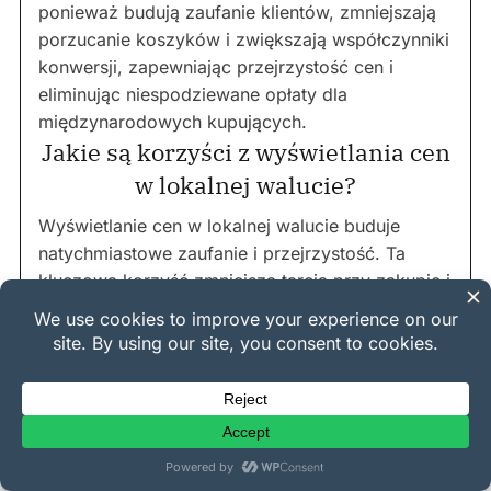
ponieważ budują zaufanie klientów, zmniejszają
porzucanie koszyków i zwiększają współczynniki
konwersji, zapewniając przejrzystość cen i
eliminując niespodziewane opłaty dla
międzynarodowych kupujących.
Jakie są korzyści z wyświetlania cen
w lokalnej walucie?
Wyświetlanie cen w lokalnej walucie buduje
natychmiastowe zaufanie i przejrzystość. Ta
kluczowa korzyść zmniejsza tarcia przy zakupie i
nieporozumienia dla klientów
międzynarodowych, co bezpośrednio prowadzi
do wyższych globalnych współczynników
konwersji dla Twojego sklepu.
Jak kursy wymiany działają z
wieloma walutami?