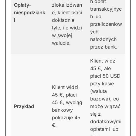
h opłat
Opłaty-
zlokalizowan
transakcyjnyc
niespodziank
e, klient płaci
h lub
i
dokładnie
przeliczeniow
tyle, ile widzi
ych
w swojej
nałożonych
walucie.
przez bank.
Klient widzi
45 €, ale
płaci 50 USD
przy kasie
Klient widzi
(waluta
45 €, płaci
bazowa), co
45 €, wyciąg
Przykład
może wiązać
bankowy
się z
pokazuje 45
dodatkowymi
€.
opłatami lub