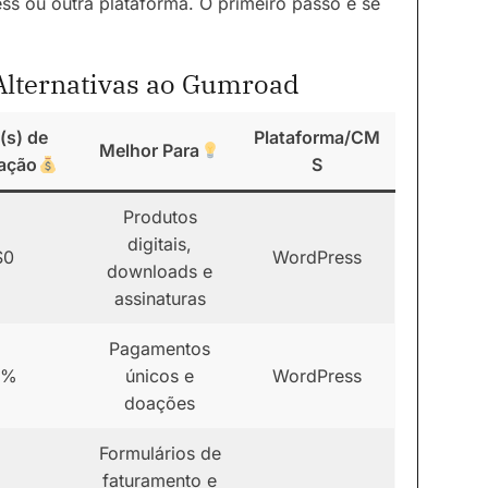
s ou outra plataforma. O primeiro passo é se
lternativas ao Gumroad
(s) de
Plataforma/CM
Melhor Para
ação
S
Produtos
digitais,
$0
WordPress
downloads e
assinaturas
Pagamentos
3%
únicos e
WordPress
doações
Formulários de
faturamento e