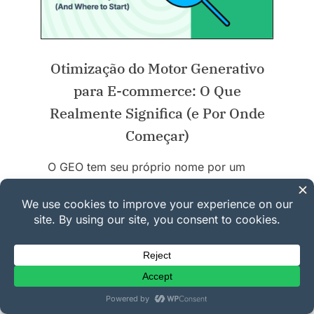
Otimização do Motor Generativo
para E-commerce: O Que
Realmente Significa (e Por Onde
Começar)
O GEO tem seu próprio nome por um
motivo. A pesquisa de IA não funciona
como o SEO tradicional, e a maioria dos
explicadores trata o comércio
eletrônico…