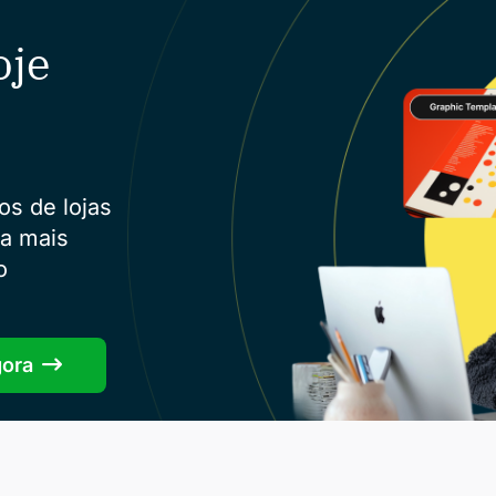
oje
os de lojas
ra mais
o
gora